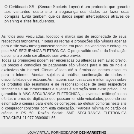
O Certificado SSL (Secure Sockets Layer) é um protocolo que garante
aos visitantes deste site a segurança dos dados ao fazer suas
compras. Evita também que os dados sejam interceptados através de
phishing e sites fraudulentos.
As fotos aqui veiculadas, logotipo e marca são de propriedade de seus
respectivos fabricantes. *Todas as regras e promoções são válidas apenas
para o site www.mcsegurancasc.com.br, em produtos vendidos e entregues
pela M&C SEGURANCA ELETRONICA. O preço válido será o da finalização
da compra e pode ser alterado sem aviso prévio.
Todas as promoções podem ser encerradas ou alteradas sem aviso prévio.
Os preços e condições de pagamento são válidos para o dia de hoje e
exclusivas via Internet. Ofertas válidas até o término de nossos estoques
para a Internet. Vendas sujeitas à análise, confirmação de dados e
disponibilidade de estoque. As imagens são ilustrativas e informações sobre
os produtos são resumidas e de responsabilidade de seus respectivos
fabricantes e ou fornecedores e sujeitas à alteração sem aviso prévio. Fica
garantida à M&C SEGURANCA ELETRONICA, a eventual retificação das
ofertas e erros de digitação que possam ter sido veiculados, podendo ser
estornado a compra para efeito de correções, ao efetuar compras neste site
o comprador concorda com esta colocação. *Parcela mínima no cartão de
crédito é R$ 50. Razão Social: SME SEGURANCA ELETRONICA
LTDA CNPJ: 11.977.080/0001-56.
LOJA VIRTUAL FORNECIDA POR
DZ9 MARKETING