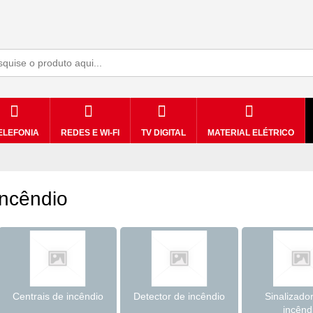
ELEFONIA
REDES E WI-FI
TV DIGITAL
MATERIAL ELÉTRICO
Incêndio
Centrais de incêndio
Detector de incêndio
Sinalizado
incênd