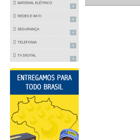
MATERIAL ELÉTRICO
+
REDES E WI-FI
+
SEGURANÇA
+
TELEFONIA
+
TV DIGITAL
+