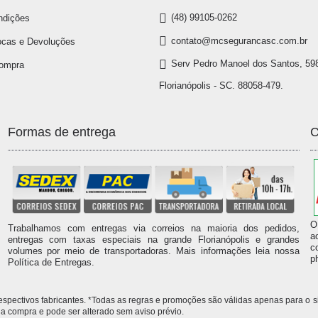
(48) 99105-0262
ndições
contato@mcsegurancasc.com.br
ocas e Devoluções
Serv Pedro Manoel dos Santos, 598
Compra
Florianópolis - SC. 88058-479.
Formas de entrega
C
O
Trabalhamos com entregas via correios na maioria dos pedidos,
a
entregas com taxas especiais na grande Florianópolis e grandes
c
volumes por meio de transportadoras. Mais informações leia nossa
p
Política de Entregas.
 respectivos fabricantes. *Todas as regras e promoções são válidas apenas para 
compra e pode ser alterado sem aviso prévio.