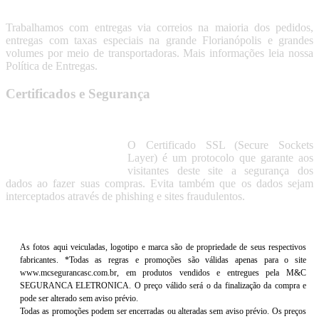
Trabalhamos com entregas via correios na maioria dos pedidos,
entregas com taxas especiais na grande Florianópolis e grandes
volumes por meio de transportadoras. Mais informações leia nossa
Política de Entregas.
Certificados e Segurança
O Certificado SSL (Secure Sockets
Layer) é um protocolo que garante aos
visitantes deste site a segurança dos
dados ao fazer suas compras. Evita também que os dados sejam
interceptados através de phishing e sites fraudulentos.
As fotos aqui veiculadas, logotipo e marca são de propriedade de seus respectivos
fabricantes. *Todas as regras e promoções são válidas apenas para o site
www.mcsegurancasc.com.br, em produtos vendidos e entregues pela M&C
SEGURANCA ELETRONICA. O preço válido será o da finalização da compra e
pode ser alterado sem aviso prévio.
Todas as promoções podem ser encerradas ou alteradas sem aviso prévio. Os preços