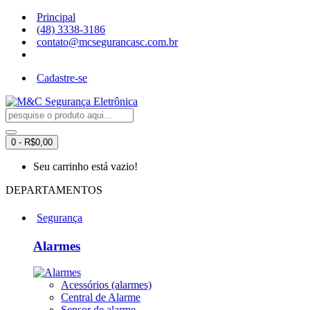
Principal
(48) 3338-3186
contato@mcsegurancasc.com.br
Cadastre-se
0 - R$0,00
Seu carrinho está vazio!
DEPARTAMENTOS
Segurança
Alarmes
Acessórios (alarmes)
Central de Alarme
Sensor de alarme