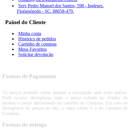
Serv Pedro Manoel dos Santos, 598 - Ingleses.
Florianópolis - SC. 88058-479.
Painel do Cliente
Minha conta
Histórico de pedidos
Carrinho de compras
Meus Favoritos
Solicitar devolução
Formas de Pagamento
Os preços poderão variar durante a navegação sem aviso prévio.
Pode ocorrer divergência entre o preço exibido no detalhe do
produto e preço apresentado no carrinho de Compras. Em caso de
divergência de preços no site, o valor válido é o do Carrinho de
Compras.
Formas de entrega