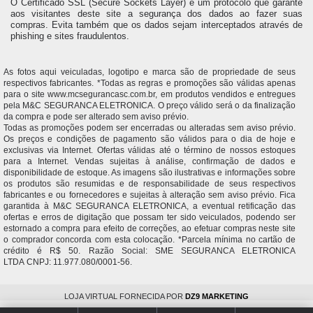
O Certificado SSL (Secure Sockets Layer) é um protocolo que garante
aos visitantes deste site a segurança dos dados ao fazer suas
compras. Evita também que os dados sejam interceptados através de
phishing e sites fraudulentos.
As fotos aqui veiculadas, logotipo e marca são de propriedade de seus
respectivos fabricantes. *Todas as regras e promoções são válidas apenas
para o site www.mcsegurancasc.com.br, em produtos vendidos e entregues
pela M&C SEGURANCA ELETRONICA. O preço válido será o da finalização
da compra e pode ser alterado sem aviso prévio.
Todas as promoções podem ser encerradas ou alteradas sem aviso prévio.
Os preços e condições de pagamento são válidos para o dia de hoje e
exclusivas via Internet. Ofertas válidas até o término de nossos estoques
para a Internet. Vendas sujeitas à análise, confirmação de dados e
disponibilidade de estoque. As imagens são ilustrativas e informações sobre
os produtos são resumidas e de responsabilidade de seus respectivos
fabricantes e ou fornecedores e sujeitas à alteração sem aviso prévio. Fica
garantida à M&C SEGURANCA ELETRONICA, a eventual retificação das
ofertas e erros de digitação que possam ter sido veiculados, podendo ser
estornado a compra para efeito de correções, ao efetuar compras neste site
o comprador concorda com esta colocação. *Parcela mínima no cartão de
crédito é R$ 50. Razão Social: SME SEGURANCA ELETRONICA
LTDA CNPJ: 11.977.080/0001-56.
LOJA VIRTUAL FORNECIDA POR
DZ9 MARKETING