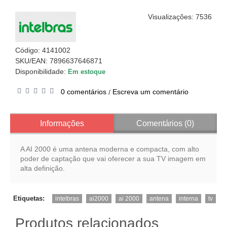
Visualizações: 7536
Código:
4141002
SKU/EAN: 7896637646871
Disponibilidade:
Em estoque
0 comentários
Escreva um comentário
/
Informações
Comentários (0)
A AI 2000 é uma antena moderna e compacta, com alto
poder de captação que vai oferecer a sua TV imagem em
alta definição.
,
,
,
,
,
Etiquetas:
intelbras
ai2000
ai 2000
antena
interna
tv
Produtos relacionados