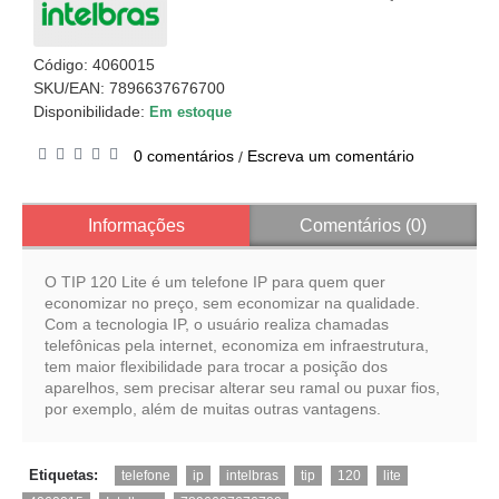
Código:
4060015
SKU/EAN: 7896637676700
Disponibilidade:
Em estoque
0 comentários
Escreva um comentário
/
Informações
Comentários (0)
O TIP 120 Lite é um telefone IP para quem quer
economizar no preço, sem economizar na qualidade.
Com a tecnologia IP, o usuário realiza chamadas
telefônicas pela internet, economiza em infraestrutura,
tem maior flexibilidade para trocar a posição dos
aparelhos, sem precisar alterar seu ramal ou puxar fios,
por exemplo, além de muitas outras vantagens.
,
,
,
,
,
,
Etiquetas:
telefone
ip
intelbras
tip
120
lite