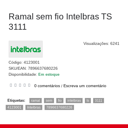
Ramal sem fio Intelbras TS
3111
Visualizações: 6241
Código:
4123001
SKU/EAN: 7896637680226
Disponibilidade:
Em estoque
0 comentários
Escreva um comentário
/
,
,
,
,
,
,
Etiquetas:
ramal
sem
fio
intelbras
ts
3111
,
,
4123001
Intelbras
7896637680226