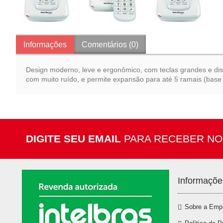
Informações
Comentários (0)
Design moderno, leve e ergonômico, com teclas grandes e disp
com muito ruído, e permite expansão para até 5 ramais (base 
DIGITE SEU EMAIL
PARA RECEBER NO
Informaçõe
Sobre a Emp