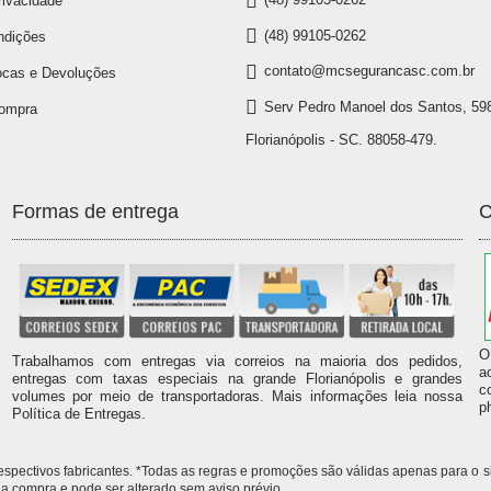
rivacidade
(48) 99105-0262
ndições
contato@mcsegurancasc.com.br
ocas e Devoluções
Serv Pedro Manoel dos Santos, 598
Compra
Florianópolis - SC. 88058-479.
Formas de entrega
C
O
Trabalhamos com entregas via correios na maioria dos pedidos,
a
entregas com taxas especiais na grande Florianópolis e grandes
c
volumes por meio de transportadoras. Mais informações leia nossa
p
Política de Entregas.
 respectivos fabricantes. *Todas as regras e promoções são válidas apenas para 
compra e pode ser alterado sem aviso prévio.