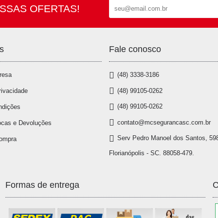
SSAS OFERTAS!
s
Fale conosco
resa
(48) 3338-3186
(48) 99105-0262
rivacidade
(48) 99105-0262
ndições
contato@mcsegurancasc.com.br
ocas e Devoluções
Serv Pedro Manoel dos Santos, 598
Compra
Florianópolis - SC. 88058-479.
Formas de entrega
C