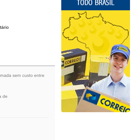
ário
hamada sem custo entre
a de