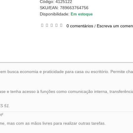
Código:
4125122
SKU/EAN: 789663764756
Disponibilidade:
Em estoque
0 comentários
Escreva um coment
/
 quem busca economia e praticidade para casa ou escritório. Permite c
 base e tenha acesso à funções como comunicação interna, transferênci
TS 51.
t²
ne, mas com as mãos livres para realizar outras tarefas.