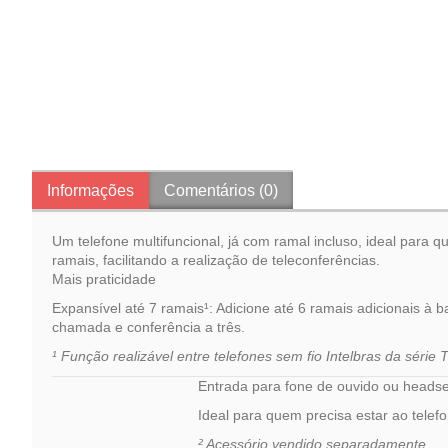
Informações
Comentários (0)
Um telefone multifuncional, já com ramal incluso, ideal para
ramais, facilitando a realização de teleconferências.
Mais praticidade
Expansível até 7 ramais¹: Adicione até 6 ramais adicionais à
chamada e conferência a três.
¹ Função realizável entre telefones sem fio Intelbras da série 
Entrada para fone de ouvido ou headse
Ideal para quem precisa estar ao telefo
² Acessório vendido separadamente.