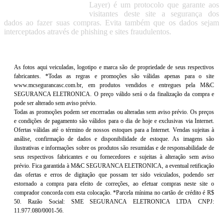
Layer) é um protocolo que garante aos
visitantes deste site a segurança dos
dados ao fazer suas compras. Evita também que os dados sejam
interceptados através de phishing e sites fraudulentos.
As fotos aqui veiculadas, logotipo e marca são de propriedade de seus respectivos
fabricantes. *Todas as regras e promoções são válidas apenas para o site
www.mcsegurancasc.com.br, em produtos vendidos e entregues pela M&C
SEGURANCA ELETRONICA. O preço válido será o da finalização da compra e
pode ser alterado sem aviso prévio.
Todas as promoções podem ser encerradas ou alteradas sem aviso prévio. Os preços
e condições de pagamento são válidos para o dia de hoje e exclusivas via Internet.
Ofertas válidas até o término de nossos estoques para a Internet. Vendas sujeitas à
análise, confirmação de dados e disponibilidade de estoque. As imagens são
ilustrativas e informações sobre os produtos são resumidas e de responsabilidade de
seus respectivos fabricantes e ou fornecedores e sujeitas à alteração sem aviso
prévio. Fica garantida à M&C SEGURANCA ELETRONICA, a eventual retificação
das ofertas e erros de digitação que possam ter sido veiculados, podendo ser
estornado a compra para efeito de correções, ao efetuar compras neste site o
comprador concorda com esta colocação. *Parcela mínima no cartão de crédito é R$
50. Razão Social: SME SEGURANCA ELETRONICA LTDA CNPJ:
11.977.080/0001-56.