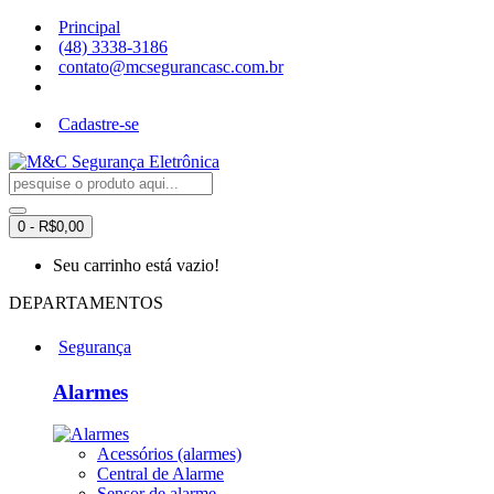
Principal
(48) 3338-3186
contato@mcsegurancasc.com.br
Cadastre-se
0 - R$0,00
Seu carrinho está vazio!
DEPARTAMENTOS
Segurança
Alarmes
Acessórios (alarmes)
Central de Alarme
Sensor de alarme