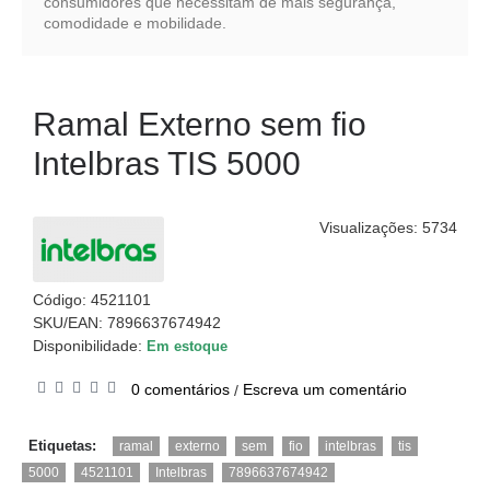
consumidores que necessitam de mais segurança,
comodidade e mobilidade.
Ramal Externo sem fio
Intelbras TIS 5000
Visualizações: 5734
Código:
4521101
SKU/EAN: 7896637674942
Disponibilidade:
Em estoque
0 comentários
Escreva um comentário
/
,
,
,
,
,
,
Etiquetas:
ramal
externo
sem
fio
intelbras
tis
,
,
,
5000
4521101
Intelbras
7896637674942