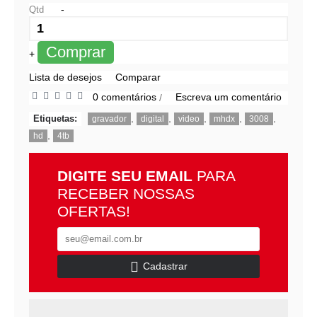
-
Qtd
Comprar
+
Lista de desejos
Comparar
0 comentários
Escreva um comentário
/
,
,
,
,
,
Etiquetas:
gravador
digital
video
mhdx
3008
,
hd
4tb
DIGITE SEU EMAIL
PARA
RECEBER NOSSAS
OFERTAS!
Cadastrar