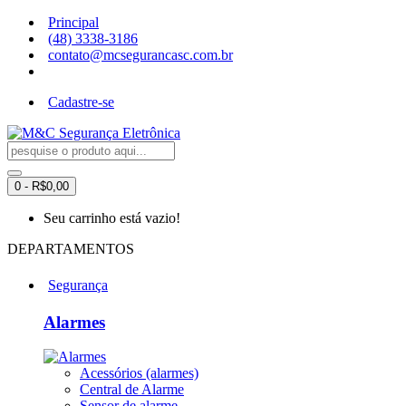
Principal
(48) 3338-3186
contato@mcsegurancasc.com.br
Cadastre-se
0 - R$0,00
Seu carrinho está vazio!
DEPARTAMENTOS
Segurança
Alarmes
Acessórios (alarmes)
Central de Alarme
Sensor de alarme