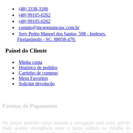
(48) 3338-3186
(48) 99105-0262
(48) 99105-0262
contato@mcsegurancasc.com.br
Serv Pedro Manoel dos Santos, 598 - Ingleses.
Florianópolis - SC. 88058-479.
Painel do Cliente
Minha conta
Histórico de pedidos
Carrinho de compras
Meus Favoritos
Solicitar devolução
Formas de Pagamento
Os preços poderão variar durante a navegação sem aviso prévio.
Pode ocorrer divergência entre o preço exibido no detalhe do