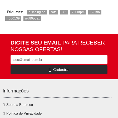
,
,
,
,
,
Etiquetas:
disco rigido
sata
3.5
7200rpm
128mb
,
4600139
wd80puzx
DIGITE SEU EMAIL
PARA RECEBER
NOSSAS OFERTAS!
Cadastrar
Informações
Sobre a Empresa
Política de Privacidade