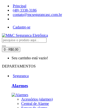
Principal
(48) 3338-3186
contato@mcsegurancasc.com.br
Cadastre-se
0 - R$0,00
Seu carrinho está vazio!
DEPARTAMENTOS
Segurança
Alarmes
Acessórios (alarmes)
Central de Alarme
Sensor de alarme