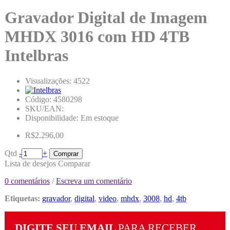
Gravador Digital de Imagem
MHDX 3016 com HD 4TB
Intelbras
Visualizações: 4522
Código:
4580298
SKU/EAN:
Disponibilidade:
Em estoque
R$2.296,00
Qtd
-
+
Comprar
Lista de desejos
Comparar
0 comentários
/
Escreva um comentário
Etiquetas:
gravador
,
digital
,
video
,
mhdx
,
3008
,
hd
,
4tb
DIGITE SEU EMAIL
PARA RECEBER