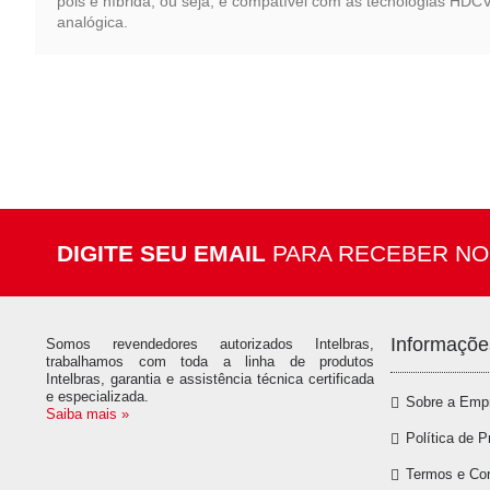
pois é híbrida, ou seja, é compatível com as tecnologias HDCV
analógica.
DIGITE SEU EMAIL
PARA RECEBER NO
Informaçõe
Somos revendedores autorizados Intelbras,
trabalhamos com toda a linha de produtos
Intelbras, garantia e assistência técnica certificada
e especializada.
Sobre a Emp
Saiba mais »
Política de P
Termos e Co