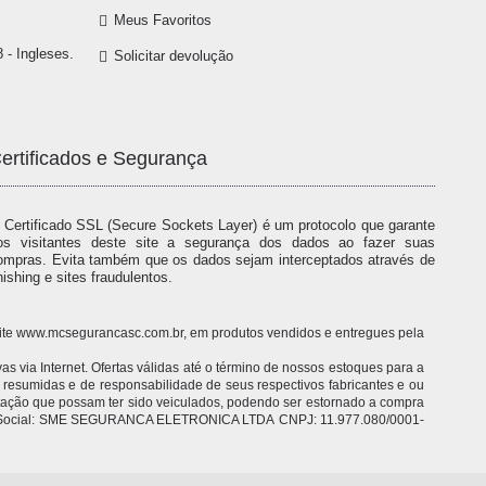
Meus Favoritos
 - Ingleses.
Solicitar devolução
ertificados e Segurança
 Certificado SSL (Secure Sockets Layer) é um protocolo que garante
os visitantes deste site a segurança dos dados ao fazer suas
ompras. Evita também que os dados sejam interceptados através de
hishing e sites fraudulentos.
o site www.mcsegurancasc.com.br, em produtos vendidos e entregues pela
 via Internet. Ofertas válidas até o término de nossos estoques para a
o resumidas e de responsabilidade de seus respectivos fabricantes e ou
itação que possam ter sido veiculados, podendo ser estornado a compra
 Razão Social: SME SEGURANCA ELETRONICA LTDA CNPJ: 11.977.080/0001-