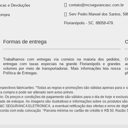
contato@mcsegurancasc.com.br
ocas e Devoluções
Serv Pedro Manoel dos Santos, 598
Compra
Florianópolis - SC. 88058-479.
Formas de entrega
C
Trabalhamos com entregas via correios na maioria dos pedidos,
O
entregas com taxas especiais na grande Florianópolis e grandes
a
volumes por meio de transportadoras. Mais informações leia nossa
c
Política de Entregas.
p
 respectivos fabricantes. *Todas as regras e promoções são válidas apenas para 
compra e pode ser alterado sem aviso prévio.
 Os preços e condições de pagamento são válidos para o dia de hoje e exclusivas
idade de estoque. As imagens são ilustrativas e informações sobre os produtos sã
 à M&C SEGURANCA ELETRONICA, a eventual retificação das ofertas e erros de dig
 concorda com esta colocação. *Parcela mínima no cartão de crédito é R$ 50.