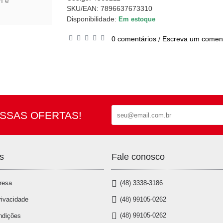
I e
SKU/EAN: 7896637673310
Disponibilidade:
Em estoque
0 comentários
Escreva um coment
/
SSAS OFERTAS!
s
Fale conosco
resa
(48) 3338-3186
(48) 99105-0262
rivacidade
(48) 99105-0262
ndições