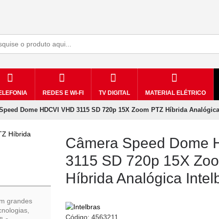
ELEFONIA
REDES E WI-FI
TV DIGITAL
MATERIAL ELÉTRICO
Speed Dome HDCVI VHD 3115 SD 720p 15X Zoom PTZ Híbrida Analógica 
Câmera Speed Dome 
3115 SD 720p 15X Zo
Híbrida Analógica Intel
em grandes
cnologias,
Código:
4563211