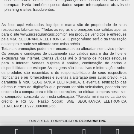
compras. Evita também que os dados sejam interceptados através de
phishing e sites fraudulentos.
As fotos aqui veiculadas, logotipo e marca são de propriedade de seus
respectivos fabricantes. *Todas as regras e promoções são válidas apenas
para o site www.mcsegurancasc.com.br, em produtos vendidos e entregues
pela M&C SEGURANCA ELETRONICA. O preço válido será o da finalização
da compra e pode ser alterado sem aviso prévio.
Todas as promoções podem ser encerradas ou alteradas sem aviso prévio.
Os preços e condições de pagamento são válidos para o dia de hoje e
exclusivas via Internet. Ofertas válidas até o término de nossos estoques
para a Internet. Vendas sujeitas à análise, confirmação de dados e
disponibilidade de estoque. As imagens são ilustrativas e informações sobre
os produtos são resumidas e de responsabilidade de seus respectivos
fabricantes e ou fornecedores e sujeitas à alteração sem aviso prévio. Fica
garantida à M&C SEGURANCA ELETRONICA, a eventual retificação das
ofertas e erros de digitação que possam ter sido veiculados, podendo ser
estornado a compra para efeito de correções, ao efetuar compras neste site
o comprador concorda com esta colocação. *Parcela mínima no cartão de
crédito é R$ 50. Razão Social: SME SEGURANCA ELETRONICA
LTDA CNPJ: 11.977.080/0001-56.
LOJA VIRTUAL FORNECIDA POR
DZ9 MARKETING