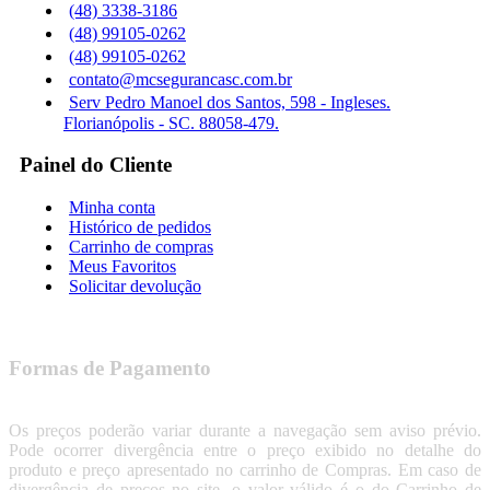
(48) 3338-3186
(48) 99105-0262
(48) 99105-0262
contato@mcsegurancasc.com.br
Serv Pedro Manoel dos Santos, 598 - Ingleses.
Florianópolis - SC. 88058-479.
Painel do Cliente
Minha conta
Histórico de pedidos
Carrinho de compras
Meus Favoritos
Solicitar devolução
Formas de Pagamento
Os preços poderão variar durante a navegação sem aviso prévio.
Pode ocorrer divergência entre o preço exibido no detalhe do
produto e preço apresentado no carrinho de Compras. Em caso de
divergência de preços no site, o valor válido é o do Carrinho de