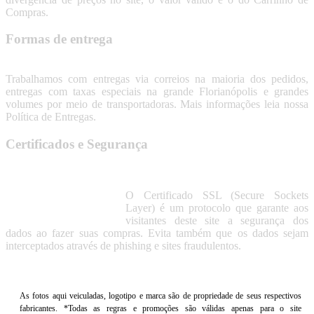
Compras.
Formas de entrega
Trabalhamos com entregas via correios na maioria dos pedidos,
entregas com taxas especiais na grande Florianópolis e grandes
volumes por meio de transportadoras. Mais informações leia nossa
Política de Entregas.
Certificados e Segurança
O Certificado SSL (Secure Sockets
Layer) é um protocolo que garante aos
visitantes deste site a segurança dos
dados ao fazer suas compras. Evita também que os dados sejam
interceptados através de phishing e sites fraudulentos.
As fotos aqui veiculadas, logotipo e marca são de propriedade de seus respectivos
fabricantes. *Todas as regras e promoções são válidas apenas para o site