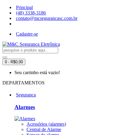
Principal
(48) 3338-3186
contato@mcsegurancasc.com.br
Cadastre-se
0 - R$0,00
Seu carrinho está vazio!
DEPARTAMENTOS
Segurança
Alarmes
Acessórios (alarmes)
Central de Alarme
Sensor de alarme