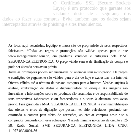
O Certificado SSL (Secure Sockets
Layer) é um protocolo que garante aos
visitantes deste site a segurança dos
dados ao fazer suas compras. Evita também que os dados sejam
interceptados através de phishing e sites fraudulentos.
As fotos aqui veiculadas, logotipo e marca são de propriedade de seus respectivos
fabricantes. *Todas as regras e promoções são válidas apenas para o site
www.mcsegurancasc.com.br, em produtos vendidos e entregues pela M&C
SEGURANCA ELETRONICA. O preço válido será o da finalização da compra e
pode ser alterado sem aviso prévio.
Todas as promoções podem ser encerradas ou alteradas sem aviso prévio. Os preços
e condições de pagamento são válidos para o dia de hoje e exclusivas via Internet.
Ofertas válidas até o término de nossos estoques para a Internet. Vendas sujeitas à
análise, confirmação de dados e disponibilidade de estoque. As imagens são
ilustrativas e informações sobre os produtos são resumidas e de responsabilidade de
seus respectivos fabricantes e ou fornecedores e sujeitas à alteração sem aviso
prévio. Fica garantida à M&C SEGURANCA ELETRONICA, a eventual retificação
das ofertas e erros de digitação que possam ter sido veiculados, podendo ser
estornado a compra para efeito de correções, ao efetuar compras neste site o
comprador concorda com esta colocação. *Parcela mínima no cartão de crédito é R$
50. Razão Social: SME SEGURANCA ELETRONICA LTDA CNPJ:
11.977.080/0001-56.