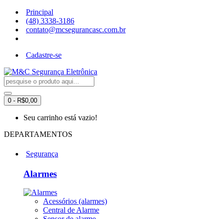
Principal
(48) 3338-3186
contato@mcsegurancasc.com.br
Cadastre-se
0 - R$0,00
Seu carrinho está vazio!
DEPARTAMENTOS
Segurança
Alarmes
Acessórios (alarmes)
Central de Alarme
Sensor de alarme