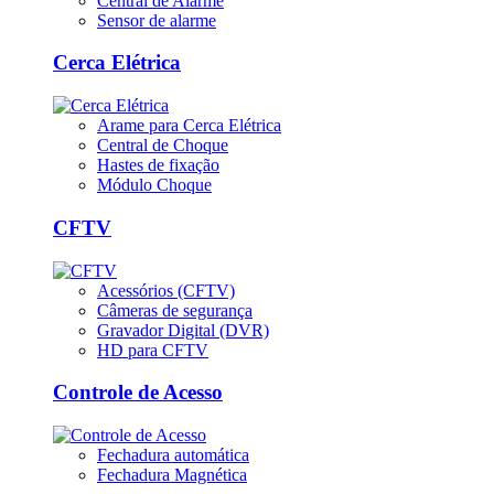
Central de Alarme
Sensor de alarme
Cerca Elétrica
Arame para Cerca Elétrica
Central de Choque
Hastes de fixação
Módulo Choque
CFTV
Acessórios (CFTV)
Câmeras de segurança
Gravador Digital (DVR)
HD para CFTV
Controle de Acesso
Fechadura automática
Fechadura Magnética