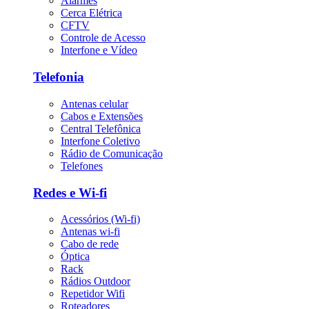
Alarmes
Cerca Elétrica
CFTV
Controle de Acesso
Interfone e Vídeo
Telefonia
Antenas celular
Cabos e Extensões
Central Telefônica
Interfone Coletivo
Rádio de Comunicação
Telefones
Redes e Wi-fi
Acessórios (Wi-fi)
Antenas wi-fi
Cabo de rede
Óptica
Rack
Rádios Outdoor
Repetidor Wifi
Roteadores