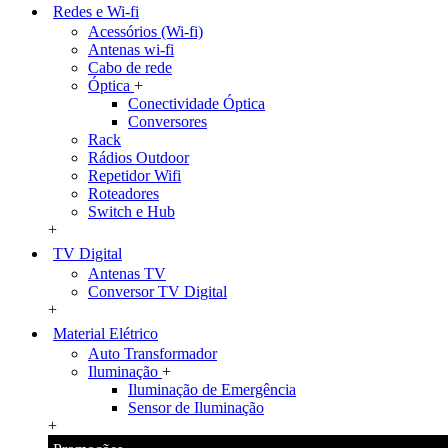
Redes e Wi-fi
Acessórios (Wi-fi)
Antenas wi-fi
Cabo de rede
Óptica
+
Conectividade Óptica
Conversores
Rack
Rádios Outdoor
Repetidor Wifi
Roteadores
Switch e Hub
+
TV Digital
Antenas TV
Conversor TV Digital
+
Material Elétrico
Auto Transformador
Iluminação
+
Iluminação de Emergência
Sensor de Iluminação
+