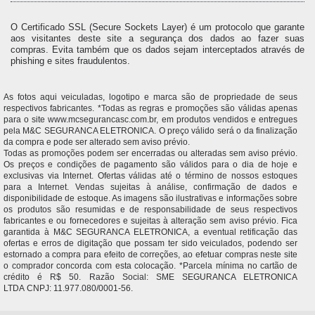
O Certificado SSL (Secure Sockets Layer) é um protocolo que garante
aos visitantes deste site a segurança dos dados ao fazer suas
compras. Evita também que os dados sejam interceptados através de
phishing e sites fraudulentos.
As fotos aqui veiculadas, logotipo e marca são de propriedade de seus
respectivos fabricantes. *Todas as regras e promoções são válidas apenas
para o site www.mcsegurancasc.com.br, em produtos vendidos e entregues
pela M&C SEGURANCA ELETRONICA. O preço válido será o da finalização
da compra e pode ser alterado sem aviso prévio.
Todas as promoções podem ser encerradas ou alteradas sem aviso prévio.
Os preços e condições de pagamento são válidos para o dia de hoje e
exclusivas via Internet. Ofertas válidas até o término de nossos estoques
para a Internet. Vendas sujeitas à análise, confirmação de dados e
disponibilidade de estoque. As imagens são ilustrativas e informações sobre
os produtos são resumidas e de responsabilidade de seus respectivos
fabricantes e ou fornecedores e sujeitas à alteração sem aviso prévio. Fica
garantida à M&C SEGURANCA ELETRONICA, a eventual retificação das
ofertas e erros de digitação que possam ter sido veiculados, podendo ser
estornado a compra para efeito de correções, ao efetuar compras neste site
o comprador concorda com esta colocação. *Parcela mínima no cartão de
crédito é R$ 50. Razão Social: SME SEGURANCA ELETRONICA
LTDA CNPJ: 11.977.080/0001-56.