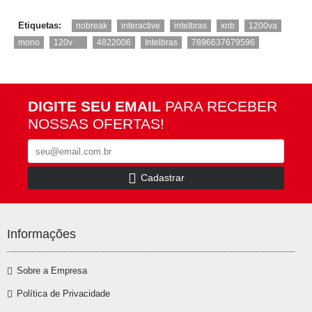
,
,
,
,
,
Etiquetas:
nobreak
interactive
intelbras
xnb
1200va
,
,
,
,
mono
120v
4822006
Intelbras
7896637679596
DIGITE SEU EMAIL
PARA RECEBER
NOSSAS OFERTAS!
Cadastrar
Informações
Sobre a Empresa
Política de Privacidade