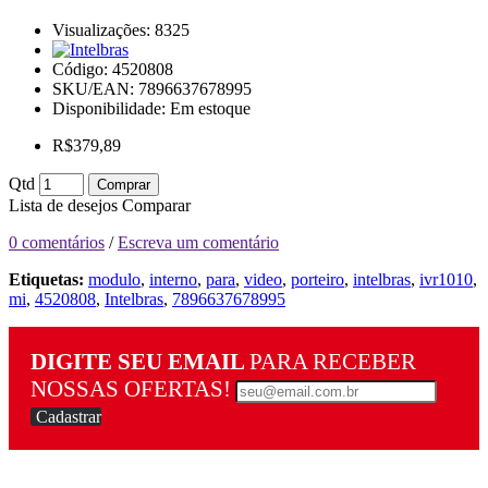
Visualizações: 8325
Código:
4520808
SKU/EAN: 7896637678995
Disponibilidade:
Em estoque
R$379,89
Qtd
Comprar
Lista de desejos
Comparar
0 comentários
/
Escreva um comentário
Etiquetas:
modulo
,
interno
,
para
,
video
,
porteiro
,
intelbras
,
ivr1010
,
mi
,
4520808
,
Intelbras
,
7896637678995
DIGITE SEU EMAIL
PARA RECEBER
NOSSAS OFERTAS!
Cadastrar