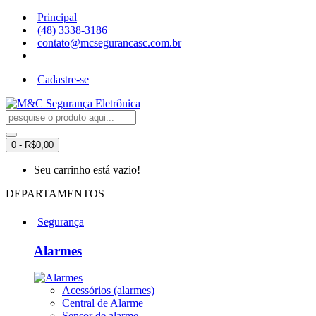
Principal
(48) 3338-3186
contato@mcsegurancasc.com.br
Cadastre-se
0 - R$0,00
Seu carrinho está vazio!
DEPARTAMENTOS
Segurança
Alarmes
Acessórios (alarmes)
Central de Alarme
Sensor de alarme