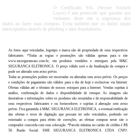
O Certificado SSL (Secure Sockets
Layer) é um protocolo que garante aos
visitantes deste site a segurança dos
dados ao fazer suas compras. Evita também que os dados sejam
interceptados através de phishing e sites fraudulentos.
As fotos aqui veiculadas, logotipo e marca são de propriedade de seus respectivos
fabricantes. *Todas as regras e promoções são válidas apenas para o site
www.mcsegurancasc.com.br, em produtos vendidos e entregues pela M&C
SEGURANCA ELETRONICA. O preço válido será o da finalização da compra e
pode ser alterado sem aviso prévio.
Todas as promoções podem ser encerradas ou alteradas sem aviso prévio. Os preços
e condições de pagamento são válidos para o dia de hoje e exclusivas via Internet.
Ofertas válidas até o término de nossos estoques para a Internet. Vendas sujeitas à
análise, confirmação de dados e disponibilidade de estoque. As imagens são
ilustrativas e informações sobre os produtos são resumidas e de responsabilidade de
seus respectivos fabricantes e ou fornecedores e sujeitas à alteração sem aviso
prévio. Fica garantida à M&C SEGURANCA ELETRONICA, a eventual retificação
das ofertas e erros de digitação que possam ter sido veiculados, podendo ser
estornado a compra para efeito de correções, ao efetuar compras neste site o
comprador concorda com esta colocação. *Parcela mínima no cartão de crédito é R$
50. Razão Social: SME SEGURANCA ELETRONICA LTDA CNPJ: