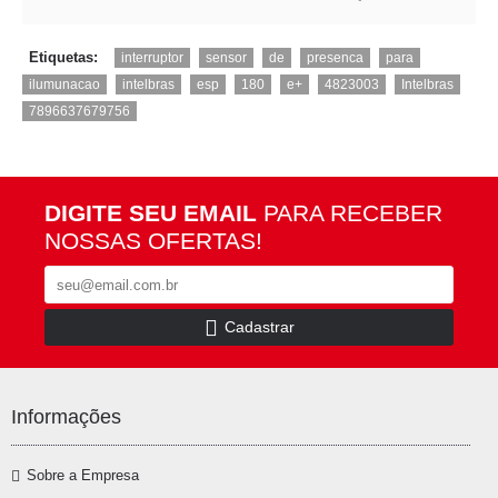
,
,
,
,
,
Etiquetas:
interruptor
sensor
de
presenca
para
,
,
,
,
,
,
,
ilumunacao
intelbras
esp
180
e+
4823003
Intelbras
7896637679756
DIGITE SEU EMAIL
PARA RECEBER
NOSSAS OFERTAS!
Cadastrar
Informações
Sobre a Empresa