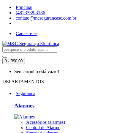
Principal
(48) 3338-3186
contato@mcsegurancasc.com.br
Cadastre-se
0 - R$0,00
Seu carrinho está vazio!
DEPARTAMENTOS
Segurança
Alarmes
Acessórios (alarmes)
Central de Alarme
Sensor de alarme