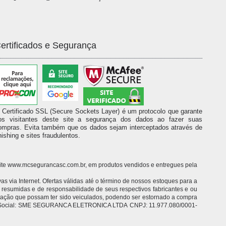
ertificados e Segurança
 Certificado SSL (Secure Sockets Layer) é um protocolo que garante
os visitantes deste site a segurança dos dados ao fazer suas
ompras. Evita também que os dados sejam interceptados através de
hishing e sites fraudulentos.
o site www.mcsegurancasc.com.br, em produtos vendidos e entregues pela
 via Internet. Ofertas válidas até o término de nossos estoques para a
o resumidas e de responsabilidade de seus respectivos fabricantes e ou
itação que possam ter sido veiculados, podendo ser estornado a compra
 Razão Social: SME SEGURANCA ELETRONICA LTDA CNPJ: 11.977.080/0001-