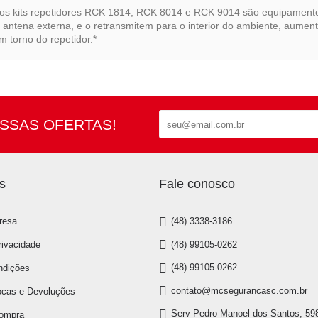
os kits repetidores RCK 1814, RCK 8014 e RCK 9014 são equipamento
antena externa, e o retransmitem para o interior do ambiente, aumen
 torno do repetidor.*
SSAS OFERTAS!
s
Fale conosco
resa
(48) 3338-3186
(48) 99105-0262
rivacidade
(48) 99105-0262
ndições
contato@mcsegurancasc.com.br
ocas e Devoluções
Serv Pedro Manoel dos Santos, 598
Compra