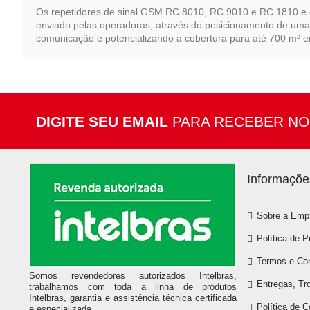
Os repetidores de sinal GSM RC 8010, RC 9010 e RC 1810 e 
enviado pelas operadoras, através do posicionamento de uma 
comunicação e potencializando a cobertura para até 700 m² em
DIGITE SEU EMAIL
PARA RECEBER NO
Informaçõe
Sobre a Emp
Política de P
Termos e Co
Somos revendedores autorizados Intelbras,
Entregas, Tr
trabalhamos com toda a linha de produtos
Intelbras, garantia e assistência técnica certificada
Política de 
e especializada.