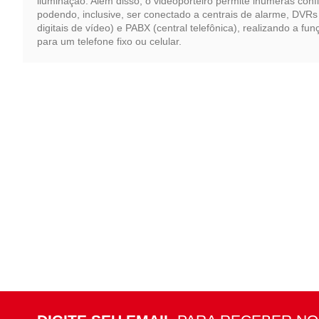
iluminação. Além disso, o videoporteiro permite inúmeras conf
podendo, inclusive, ser conectado a centrais de alarme, DVRs
digitais de vídeo) e PABX (central telefônica), realizando a fu
para um telefone fixo ou celular.