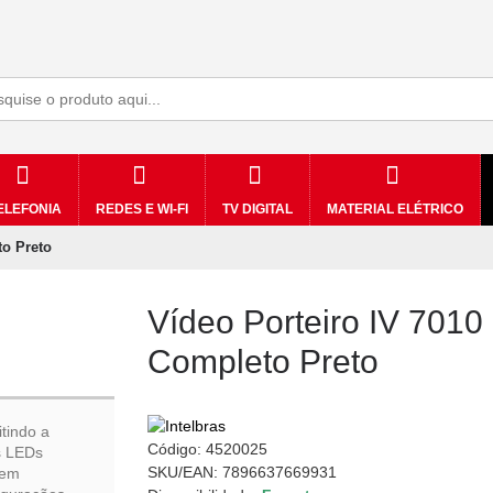
ELEFONIA
REDES E WI-FI
TV DIGITAL
MATERIAL ELÉTRICO
to Preto
Vídeo Porteiro IV 7010
Completo Preto
tindo a
Código:
4520025
os LEDs
SKU/EAN: 7896637669931
sem