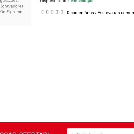
igurações,
Disponibilidade:
Em estoque
 (gravadores
nção Siga-me
0 comentários
Escreva um coment
/