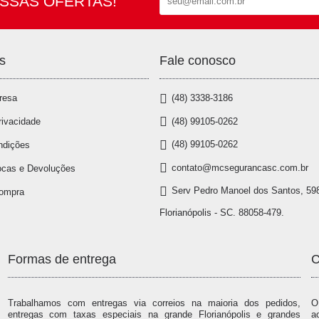
SSAS OFERTAS!
s
Fale conosco
resa
(48) 3338-3186
(48) 99105-0262
rivacidade
(48) 99105-0262
ndições
contato@mcsegurancasc.com.br
ocas e Devoluções
Serv Pedro Manoel dos Santos, 598
Compra
Florianópolis - SC. 88058-479.
Formas de entrega
C
Trabalhamos com entregas via correios na maioria dos pedidos,
O
entregas com taxas especiais na grande Florianópolis e grandes
a