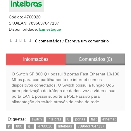
Código:
4760020
SKU/EAN: 7896637647137
Disponibilidade:
Em estoque
0 comentários
Escreva um comentário
/
Informações
Comentários (0)
O Switch SF 800 Q+ possui 8 portas Fast Ethernet 10/100
Mbps para compartilhamento de internet com os
dispositivos conectados. O Switch possui a função QoS
para priorização do tráfego de dados, voz e vídeo e sua
porta LAN 1 possui suporte a PoE Passivo para
alimentação do switch através do cabo de rede
,
,
,
,
,
,
Etiquetas:
switch
intelbras
8
portas
fast
ethernet
,
,
,
,
,
sf
800
q+
4760020
Intelbras
7896637647137