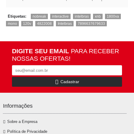
,
,
,
,
,
Etiquetas:
nobreak
interactive
intelbras
xnb
1800va
,
,
,
,
mono
120v
4822008
Intelbras
7896637679633
DIGITE SEU EMAIL
PARA RECEBER
NOSSAS OFERTAS!
Cadastrar
Informações
Sobre a Empresa
Política de Privacidade