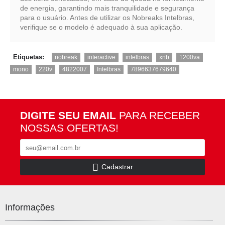
de energia, garantindo mais tranquilidade e segurança
para o usuário. Antes de utilizar os Nobreaks Intelbras,
verifique se o modelo é adequado à sua aplicação.
,
,
,
,
,
Etiquetas:
nobreak
interactive
intelbras
xnb
1200va
,
,
,
,
mono
220v
4822007
Intelbras
7896637679640
DIGITE SEU EMAIL
PARA RECEBER
NOSSAS OFERTAS!
Cadastrar
Informações