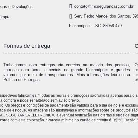
contato@mcsegurancasc.com.br
ocas e Devoluções
Serv Pedro Manoel dos Santos, 598
Compra
Florianópolis - SC. 88058-479.
Formas de entrega
C
Trabalhamos com entregas via correios na maioria dos pedidos,
O
entregas com taxas especiais na grande Florianópolis e grandes
a
volumes por meio de transportadoras. Mais informações leia nossa
c
Política de Entregas.
p
 respectivos fabricantes. *Todas as regras e promoções são válidas apenas para 
compra e pode ser alterado sem aviso prévio.
 Os preços e condições de pagamento são válidos para o dia de hoje e exclusivas
idade de estoque. As imagens são ilustrativas e informações sobre os produtos sã
 à M&C SEGURANCA ELETRONICA, a eventual retificação das ofertas e erros de dig
 concorda com esta colocação. *Parcela mínima no cartão de crédito é R$ 50.