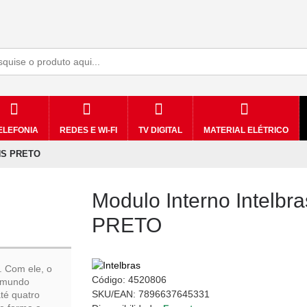
ELEFONIA
REDES E WI-FI
TV DIGITAL
MATERIAL ELÉTRICO
 HS PRETO
Modulo Interno Intelbr
PRETO
. Com ele, o
Código:
4520806
o mundo
SKU/EAN: 7896637645331
até quatro