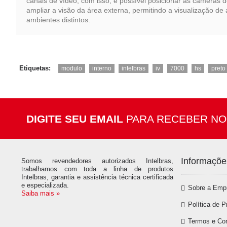
canais de vídeo, com isso, é possível posicionar as câmeras 
ampliar a visão da área externa, permitindo a visualização de 
ambientes distintos.
,
,
,
,
,
,
Etiquetas:
modulo
interno
intelbras
iv
7000
hs
preto
DIGITE SEU EMAIL
PARA RECEBER NO
Informaçõe
Somos revendedores autorizados Intelbras,
trabalhamos com toda a linha de produtos
Intelbras, garantia e assistência técnica certificada
e especializada.
Sobre a Emp
Saiba mais »
Política de P
Termos e Co