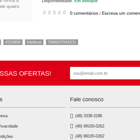
de forma a
Disponibilidade:
Em estoque
até quatro
0 comentários
Escreva um coment
/
,
,
,
4520806
Intelbras
7896637645331
SSAS OFERTAS!
s
Fale conosco
resa
(48) 3338-3186
(48) 99105-0262
rivacidade
(48) 99105-0262
ndições