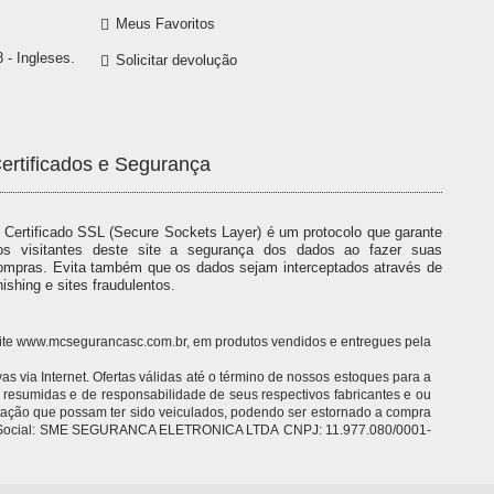
Meus Favoritos
 - Ingleses.
Solicitar devolução
ertificados e Segurança
 Certificado SSL (Secure Sockets Layer) é um protocolo que garante
os visitantes deste site a segurança dos dados ao fazer suas
ompras. Evita também que os dados sejam interceptados através de
hishing e sites fraudulentos.
o site www.mcsegurancasc.com.br, em produtos vendidos e entregues pela
 via Internet. Ofertas válidas até o término de nossos estoques para a
o resumidas e de responsabilidade de seus respectivos fabricantes e ou
itação que possam ter sido veiculados, podendo ser estornado a compra
 Razão Social: SME SEGURANCA ELETRONICA LTDA CNPJ: 11.977.080/0001-