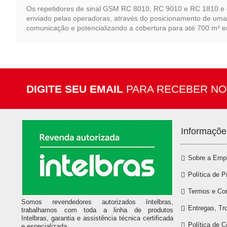
Os repetidores de sinal GSM RC 8010, RC 9010 e RC 1810 e 
enviado pelas operadoras, através do posicionamento de uma 
comunicação e potencializando a cobertura para até 700 m² em
DIGITE SEU EMAIL
PARA RECEBER NO
Informaçõe
Sobre a Emp
Política de P
Termos e Co
Somos revendedores autorizados Intelbras,
Entregas, Tr
trabalhamos com toda a linha de produtos
Intelbras, garantia e assistência técnica certificada
Política de 
e especializada.