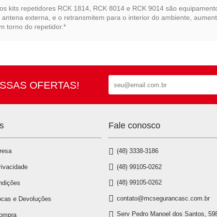
os kits repetidores RCK 1814, RCK 8014 e RCK 9014 são equipamento
antena externa, e o retransmitem para o interior do ambiente, aumen
 torno do repetidor.*
SSAS OFERTAS!
s
Fale conosco
resa
(48) 3338-3186
(48) 99105-0262
rivacidade
(48) 99105-0262
ndições
contato@mcsegurancasc.com.br
ocas e Devoluções
Serv Pedro Manoel dos Santos, 598
Compra