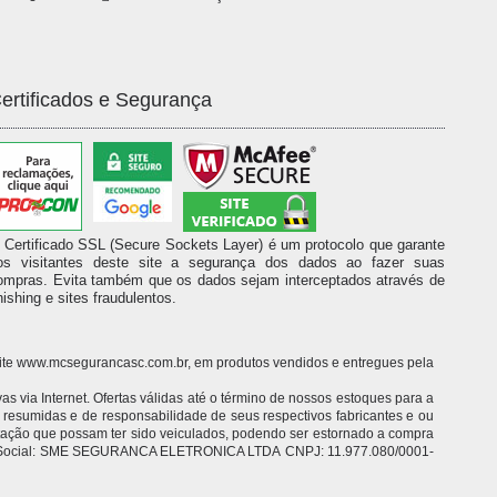
ertificados e Segurança
 Certificado SSL (Secure Sockets Layer) é um protocolo que garante
os visitantes deste site a segurança dos dados ao fazer suas
ompras. Evita também que os dados sejam interceptados através de
hishing e sites fraudulentos.
o site www.mcsegurancasc.com.br, em produtos vendidos e entregues pela
 via Internet. Ofertas válidas até o término de nossos estoques para a
o resumidas e de responsabilidade de seus respectivos fabricantes e ou
itação que possam ter sido veiculados, podendo ser estornado a compra
 Razão Social: SME SEGURANCA ELETRONICA LTDA CNPJ: 11.977.080/0001-