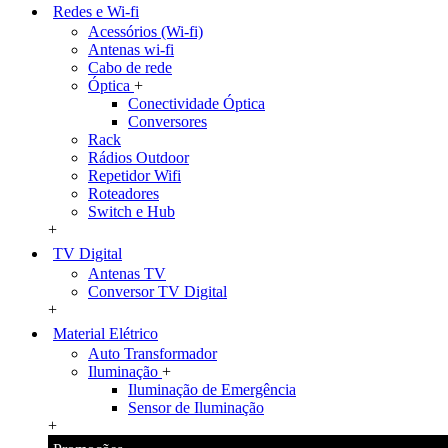
Redes e Wi-fi
Acessórios (Wi-fi)
Antenas wi-fi
Cabo de rede
Óptica
+
Conectividade Óptica
Conversores
Rack
Rádios Outdoor
Repetidor Wifi
Roteadores
Switch e Hub
+
TV Digital
Antenas TV
Conversor TV Digital
+
Material Elétrico
Auto Transformador
Iluminação
+
Iluminação de Emergência
Sensor de Iluminação
+