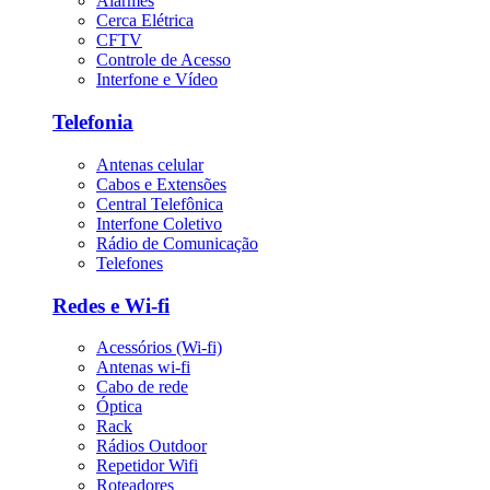
Alarmes
Cerca Elétrica
CFTV
Controle de Acesso
Interfone e Vídeo
Telefonia
Antenas celular
Cabos e Extensões
Central Telefônica
Interfone Coletivo
Rádio de Comunicação
Telefones
Redes e Wi-fi
Acessórios (Wi-fi)
Antenas wi-fi
Cabo de rede
Óptica
Rack
Rádios Outdoor
Repetidor Wifi
Roteadores