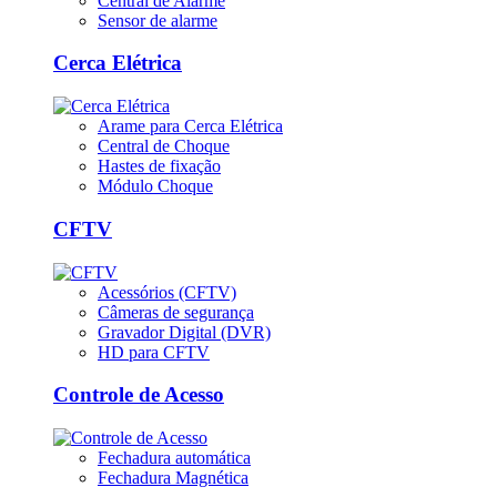
Central de Alarme
Sensor de alarme
Cerca Elétrica
Arame para Cerca Elétrica
Central de Choque
Hastes de fixação
Módulo Choque
CFTV
Acessórios (CFTV)
Câmeras de segurança
Gravador Digital (DVR)
HD para CFTV
Controle de Acesso
Fechadura automática
Fechadura Magnética