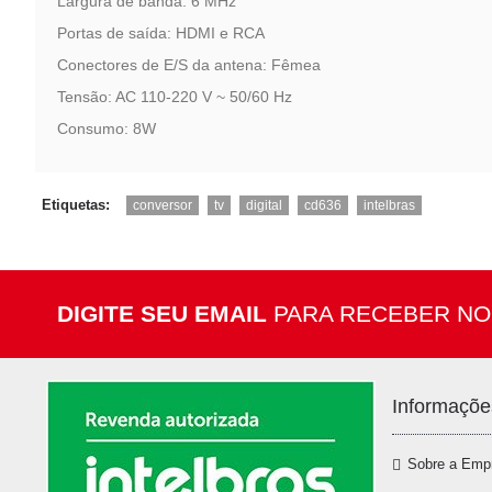
Largura de banda: 6 MHz
Portas de saída: HDMI e RCA
Conectores de E/S da antena: Fêmea
Tensão: AC 110-220 V ~ 50/60 Hz
Consumo: 8W
,
,
,
,
Etiquetas:
conversor
tv
digital
cd636
intelbras
DIGITE SEU EMAIL
PARA RECEBER NO
Informaçõe
Sobre a Emp