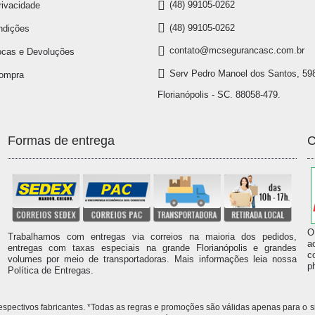
(48) 99105-0262
rivacidade
(48) 99105-0262
ndições
contato@mcsegurancasc.com.br
ocas e Devoluções
Serv Pedro Manoel dos Santos, 598
Compra
Florianópolis - SC. 88058-479.
Formas de entrega
C
O
Trabalhamos com entregas via correios na maioria dos pedidos,
a
entregas com taxas especiais na grande Florianópolis e grandes
c
volumes por meio de transportadoras. Mais informações leia nossa
p
Política de Entregas.
 respectivos fabricantes. *Todas as regras e promoções são válidas apenas para 