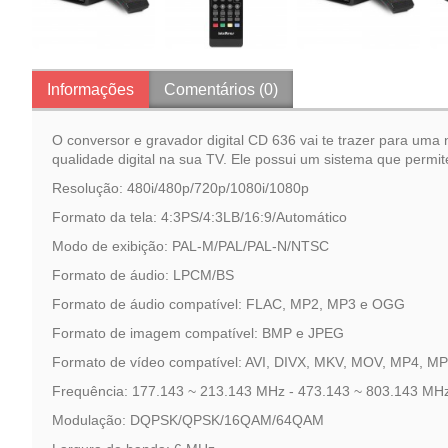
Informações
Comentários (0)
O conversor e gravador digital CD 636 vai te trazer para u
qualidade digital na sua TV. Ele possui um sistema que permi
Resolução: 480i/480p/720p/1080i/1080p
Formato da tela: 4:3PS/4:3LB/16:9/Automático
Modo de exibição: PAL-M/PAL/PAL-N/NTSC
Formato de áudio: LPCM/BS
Formato de áudio compatível: FLAC, MP2, MP3 e OGG
Formato de imagem compatível: BMP e JPEG
Formato de vídeo compatível: AVI, DIVX, MKV, MOV, MP4,
Frequência: 177.143 ~ 213.143 MHz - 473.143 ~ 803.143 MH
Modulação: DQPSK/QPSK/16QAM/64QAM