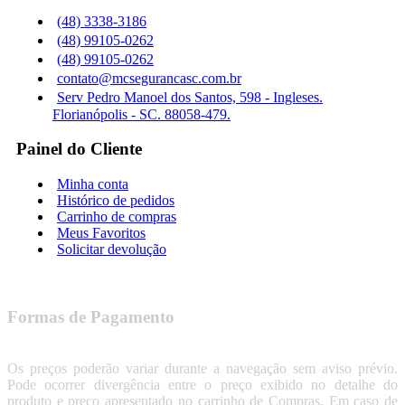
(48) 3338-3186
(48) 99105-0262
(48) 99105-0262
contato@mcsegurancasc.com.br
Serv Pedro Manoel dos Santos, 598 - Ingleses.
Florianópolis - SC. 88058-479.
Painel do Cliente
Minha conta
Histórico de pedidos
Carrinho de compras
Meus Favoritos
Solicitar devolução
Formas de Pagamento
Os preços poderão variar durante a navegação sem aviso prévio.
Pode ocorrer divergência entre o preço exibido no detalhe do
produto e preço apresentado no carrinho de Compras. Em caso de