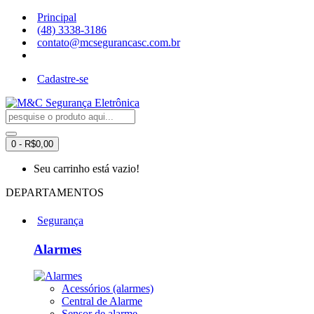
Principal
(48) 3338-3186
contato@mcsegurancasc.com.br
Cadastre-se
0 - R$0,00
Seu carrinho está vazio!
DEPARTAMENTOS
Segurança
Alarmes
Acessórios (alarmes)
Central de Alarme
Sensor de alarme