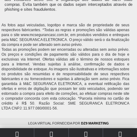
compras. Evita também que os dados sejam interceptados através de
phishing e sites fraudulentos.
As fotos aqui veiculadas, logotipo e marca são de propriedade de seus
respectivos fabricantes. *Todas as regras e promoções são válidas apenas
para o site www.mcsegurancasc.com.br, em produtos vendidos e entregues
pela M&C SEGURANCA ELETRONICA. O preço válido será o da finalização
da compra e pode ser alterado sem aviso prévio.
Todas as promoções podem ser encerradas ou alteradas sem aviso prévio.
Os preços e condições de pagamento são válidos para o dia de hoje e
exclusivas via Internet. Ofertas válidas até o término de nossos estoques
para a Internet. Vendas sujeitas à análise, confirmação de dados e
disponibilidade de estoque. As imagens são ilustrativas e informações sobre
os produtos são resumidas e de responsabilidade de seus respectivos
fabricantes e ou fornecedores e sujeitas à alteração sem aviso prévio. Fica
garantida à M&C SEGURANCA ELETRONICA, a eventual retificação das
ofertas e erros de digitação que possam ter sido veiculados, podendo ser
estornado a compra para efeito de correções, ao efetuar compras neste site
o comprador concorda com esta colocação. *Parcela mínima no cartão de
crédito é R$ 50. Razão Social: SME SEGURANCA ELETRONICA
LTDA CNPJ: 11.977.080/0001-56.
LOJA VIRTUAL FORNECIDA POR
DZ9 MARKETING