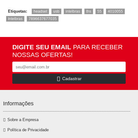
,
,
,
,
,
,
Etiquetas:
headset
usb
intelbras
ths
55
4010055
,
Intelbras
7896637677035
DIGITE SEU EMAIL
PARA RECEBER
NOSSAS OFERTAS!
Cadastrar
Informações
Sobre a Empresa
Política de Privacidade