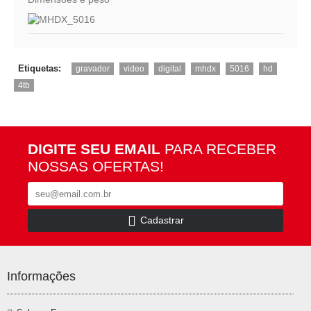
,
,
,
,
,
,
Etiquetas:
gravador
video
digital
mhdx
5016
hd
4tb
DIGITE SEU EMAIL
PARA RECEBER
NOSSAS OFERTAS!
Cadastrar
Informações