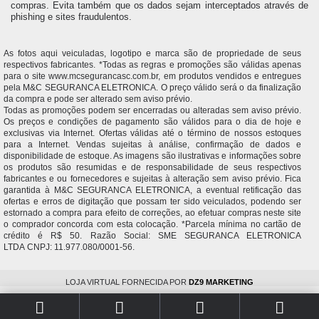
compras. Evita também que os dados sejam interceptados através de
phishing e sites fraudulentos.
As fotos aqui veiculadas, logotipo e marca são de propriedade de seus
respectivos fabricantes. *Todas as regras e promoções são válidas apenas
para o site www.mcsegurancasc.com.br, em produtos vendidos e entregues
pela M&C SEGURANCA ELETRONICA. O preço válido será o da finalização
da compra e pode ser alterado sem aviso prévio.
Todas as promoções podem ser encerradas ou alteradas sem aviso prévio.
Os preços e condições de pagamento são válidos para o dia de hoje e
exclusivas via Internet. Ofertas válidas até o término de nossos estoques
para a Internet. Vendas sujeitas à análise, confirmação de dados e
disponibilidade de estoque. As imagens são ilustrativas e informações sobre
os produtos são resumidas e de responsabilidade de seus respectivos
fabricantes e ou fornecedores e sujeitas à alteração sem aviso prévio. Fica
garantida à M&C SEGURANCA ELETRONICA, a eventual retificação das
ofertas e erros de digitação que possam ter sido veiculados, podendo ser
estornado a compra para efeito de correções, ao efetuar compras neste site
o comprador concorda com esta colocação. *Parcela mínima no cartão de
crédito é R$ 50. Razão Social: SME SEGURANCA ELETRONICA
LTDA CNPJ: 11.977.080/0001-56.
LOJA VIRTUAL FORNECIDA POR
DZ9 MARKETING