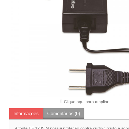
Clique aqui para ampliar
Informações
Comentários (0)
A fonte EF 1205 M possui proteção contra curto-circuito e sob