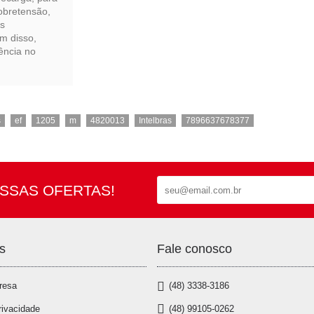
sobretensão,
as
ém disso,
rência no
,
,
,
,
,
,
s
ef
1205
m
4820013
Intelbras
7896637678377
SSAS OFERTAS!
s
Fale conosco
resa
(48) 3338-3186
(48) 99105-0262
rivacidade