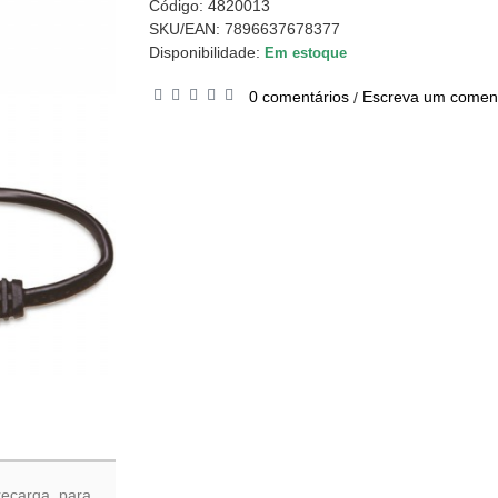
Código:
4820013
SKU/EAN: 7896637678377
Disponibilidade:
Em estoque
0 comentários
Escreva um coment
/
recarga, para