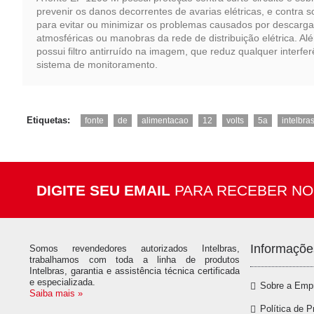
prevenir os danos decorrentes de avarias elétricas, e contra 
para evitar ou minimizar os problemas causados por descarg
atmosféricas ou manobras da rede de distribuição elétrica. Al
possui filtro antirruído na imagem, que reduz qualquer interfe
sistema de monitoramento.
,
,
,
,
,
,
Etiquetas:
fonte
de
alimentacao
12
volts
5a
intelbra
DIGITE SEU EMAIL
PARA RECEBER NO
Informaçõe
Somos revendedores autorizados Intelbras,
trabalhamos com toda a linha de produtos
Intelbras, garantia e assistência técnica certificada
e especializada.
Sobre a Emp
Saiba mais »
Política de P