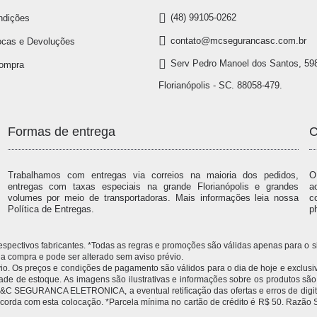
(48) 99105-0262
ndições
contato@mcsegurancasc.com.br
ocas e Devoluções
Serv Pedro Manoel dos Santos, 598
Compra
Florianópolis - SC. 88058-479.
Formas de entrega
C
Trabalhamos com entregas via correios na maioria dos pedidos,
O
entregas com taxas especiais na grande Florianópolis e grandes
a
volumes por meio de transportadoras. Mais informações leia nossa
c
Política de Entregas.
p
 respectivos fabricantes. *Todas as regras e promoções são válidas apenas para 
compra e pode ser alterado sem aviso prévio.
 Os preços e condições de pagamento são válidos para o dia de hoje e exclusivas
idade de estoque. As imagens são ilustrativas e informações sobre os produtos sã
 à M&C SEGURANCA ELETRONICA, a eventual retificação das ofertas e erros de dig
 concorda com esta colocação. *Parcela mínima no cartão de crédito é R$ 50.