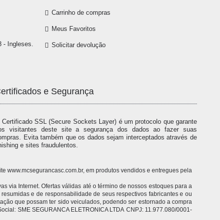
Carrinho de compras
Meus Favoritos
 - Ingleses.
Solicitar devolução
ertificados e Segurança
 Certificado SSL (Secure Sockets Layer) é um protocolo que garante
os visitantes deste site a segurança dos dados ao fazer suas
ompras. Evita também que os dados sejam interceptados através de
hishing e sites fraudulentos.
o site www.mcsegurancasc.com.br, em produtos vendidos e entregues pela
 via Internet. Ofertas válidas até o término de nossos estoques para a
o resumidas e de responsabilidade de seus respectivos fabricantes e ou
itação que possam ter sido veiculados, podendo ser estornado a compra
 Razão Social: SME SEGURANCA ELETRONICA LTDA CNPJ: 11.977.080/0001-