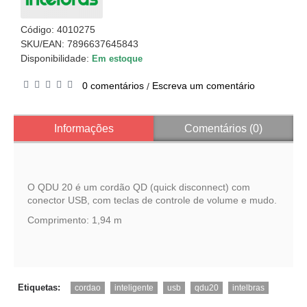
Código:
4010275
SKU/EAN: 7896637645843
Disponibilidade:
Em estoque
0 comentários
Escreva um comentário
/
Informações
Comentários (0)
O QDU 20 é um cordão QD (quick disconnect) com
conector USB, com teclas de controle de volume e mudo.
Comprimento: 1,94 m
,
,
,
,
Etiquetas:
cordao
inteligente
usb
qdu20
intelbras