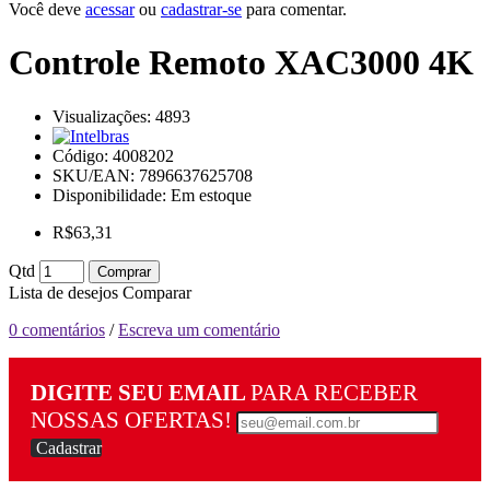
Você deve
acessar
ou
cadastrar-se
para comentar.
Controle Remoto XAC3000 4K
Visualizações: 4893
Código:
4008202
SKU/EAN: 7896637625708
Disponibilidade:
Em estoque
R$63,31
Qtd
Comprar
Lista de desejos
Comparar
0 comentários
/
Escreva um comentário
DIGITE SEU EMAIL
PARA RECEBER
NOSSAS OFERTAS!
Cadastrar