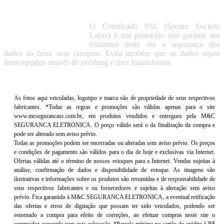
O Certificado SSL (Secure Sockets
Layer) é um protocolo que garante aos
visitantes deste site a segurança dos
dados ao fazer suas compras. Evita também que os dados sejam
interceptados através de phishing e sites fraudulentos.
As fotos aqui veiculadas, logotipo e marca são de propriedade de seus respectivos
fabricantes. *Todas as regras e promoções são válidas apenas para o site
www.mcsegurancasc.com.br, em produtos vendidos e entregues pela M&C
SEGURANCA ELETRONICA. O preço válido será o da finalização da compra e
pode ser alterado sem aviso prévio.
Todas as promoções podem ser encerradas ou alteradas sem aviso prévio. Os preços
e condições de pagamento são válidos para o dia de hoje e exclusivas via Internet.
Ofertas válidas até o término de nossos estoques para a Internet. Vendas sujeitas à
análise, confirmação de dados e disponibilidade de estoque. As imagens são
ilustrativas e informações sobre os produtos são resumidas e de responsabilidade de
seus respectivos fabricantes e ou fornecedores e sujeitas à alteração sem aviso
prévio. Fica garantida à M&C SEGURANCA ELETRONICA, a eventual retificação
das ofertas e erros de digitação que possam ter sido veiculados, podendo ser
estornado a compra para efeito de correções, ao efetuar compras neste site o
comprador concorda com esta colocação. *Parcela mínima no cartão de crédito é R$