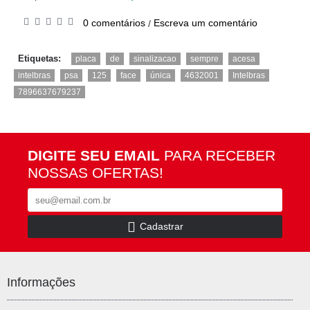
0 comentários
Escreva um comentário
/
,
,
,
,
,
Etiquetas:
placa
de
sinalizacao
sempre
acesa
,
,
,
,
,
,
,
intelbras
psa
125
face
única
4632001
Intelbras
7896637679237
DIGITE SEU EMAIL
PARA RECEBER
NOSSAS OFERTAS!
Cadastrar
Informações