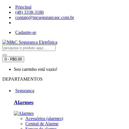
Principal
(48) 3338-3186
contato@mcsegurancasc.com.br
Cadastre-se
0 - R$0,00
Seu carrinho está vazio!
DEPARTAMENTOS
Segurança
Alarmes
Acessórios (alarmes)
Central de Alarme
Sensor de alarme