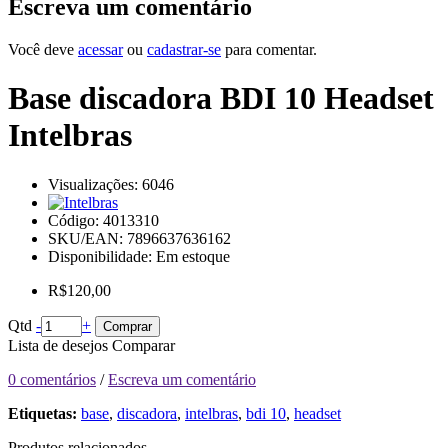
Escreva um comentário
Você deve
acessar
ou
cadastrar-se
para comentar.
Base discadora BDI 10 Headset
Intelbras
Visualizações: 6046
Código:
4013310
SKU/EAN: 7896637636162
Disponibilidade:
Em estoque
R$120,00
Qtd
-
+
Comprar
Lista de desejos
Comparar
0 comentários
/
Escreva um comentário
Etiquetas:
base
,
discadora
,
intelbras
,
bdi 10
,
headset
Produtos relacionados