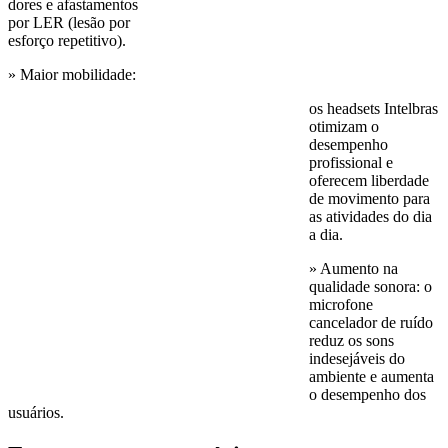
dores e afastamentos
por LER (lesão por
esforço repetitivo).
» Maior mobilidade:
os headsets Intelbras
otimizam o
desempenho
profissional e
oferecem liberdade
de movimento para
as atividades do dia
a dia.
» Aumento na
qualidade sonora: o
microfone
cancelador de ruído
reduz os sons
indesejáveis do
ambiente e aumenta
o desempenho dos
usuários.