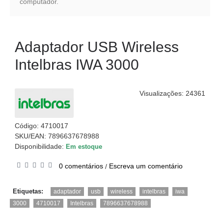
computador.
Adaptador USB Wireless
Intelbras IWA 3000
Visualizações: 24361
Código:
4710017
SKU/EAN: 7896637678988
Disponibilidade:
Em estoque
0 comentários
Escreva um comentário
/
,
,
,
,
,
Etiquetas:
adaptador
usb
wireless
intelbras
iwa
,
,
,
3000
4710017
Intelbras
7896637678988